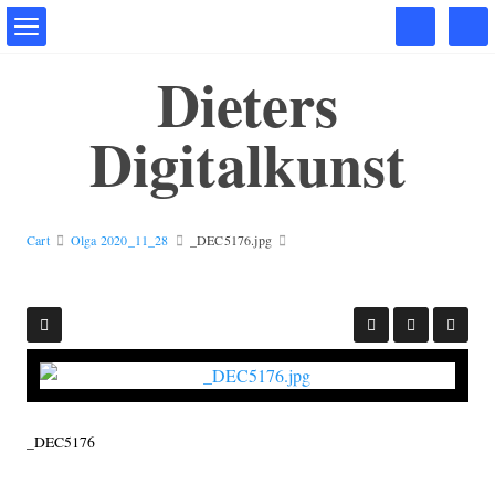
Dieters
Digitalkunst
Cart
Olga 2020_11_28
_DEC5176.jpg
_DEC5176