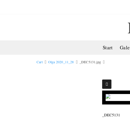
Start
Gale
Cart
Olga 2020_11_28
_DEC5131.jpg
_DEC5131